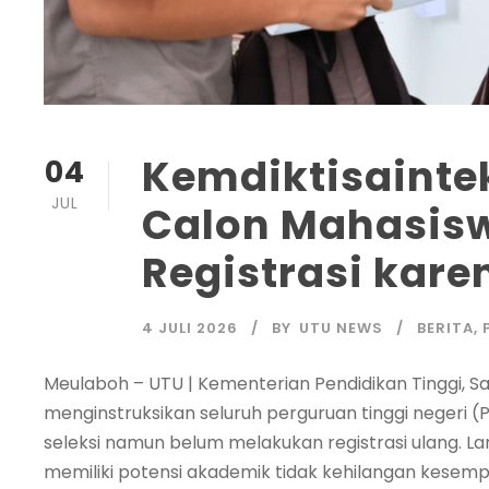
Kemdiktisaintek
04
JUL
Calon Mahasisw
Registrasi kare
4 JULI 2026
BY
UTU NEWS
BERITA
,
Meulaboh – UTU | Kementerian Pendidikan Tinggi, Sa
menginstruksikan seluruh perguruan tinggi negeri 
seleksi namun belum melakukan registrasi ulang. La
memiliki potensi akademik tidak kehilangan kesempat