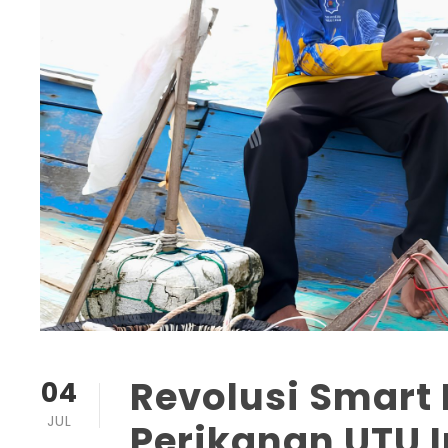
Revolusi Smart F
04
JUL
Perikanan UTU I