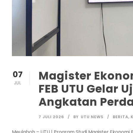
Magister Ekon
07
JUL
FEB UTU Gelar U
Angkatan Perd
7 JULI 2026
BY
UTU NEWS
BERITA
,
Meulaboh – UTU | Program Studi Magister Ekonomi 