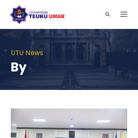
UTU News
By