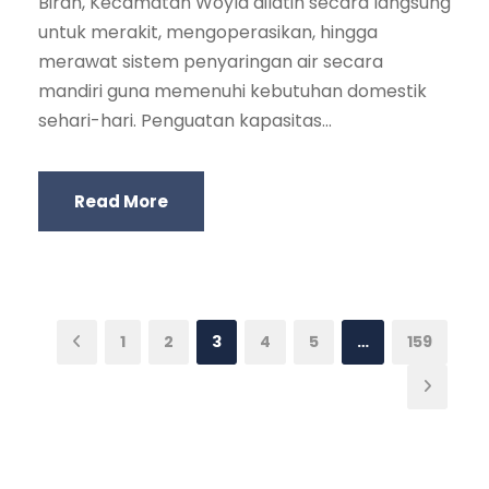
Birah, Kecamatan Woyla dilatih secara langsung
untuk merakit, mengoperasikan, hingga
merawat sistem penyaringan air secara
mandiri guna memenuhi kebutuhan domestik
sehari-hari. Penguatan kapasitas...
Read More
1
2
3
4
5
…
159