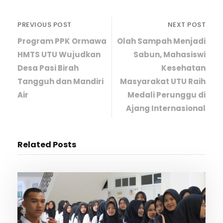
PREVIOUS POST
NEXT POST
Program PPK Ormawa
Olah Sampah Menjadi
HMTS UTU Wujudkan
Sabun, Mahasiswi
Desa Pasi Birah
Kesehatan
Tangguh dan Mandiri
Masyarakat UTU Raih
Air
Medali Perunggu di
Ajang Internasional
Related Posts