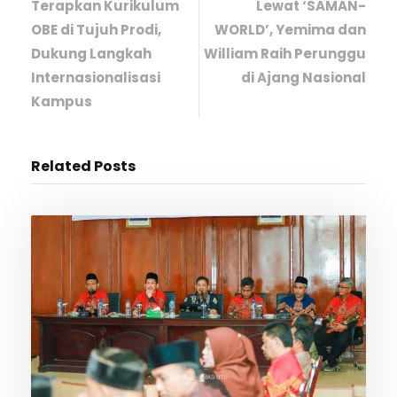
Terapkan Kurikulum
Lewat ‘SAMAN-
OBE di Tujuh Prodi,
WORLD’, Yemima dan
Dukung Langkah
William Raih Perunggu
Internasionalisasi
di Ajang Nasional
Kampus
Related Posts