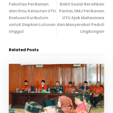
Fakultas Perikanan
Bakti Sosial Bersihkan
dan Ilmu Kelautan UTU
Pantai, HMJ Perikanan
Evaluasi Kurikulum
UTU Ajak Mahasiswa
untuk Siapkan Lulusan
dan Masyarakat Peduli
Unggul
Lingkungan
Related Posts