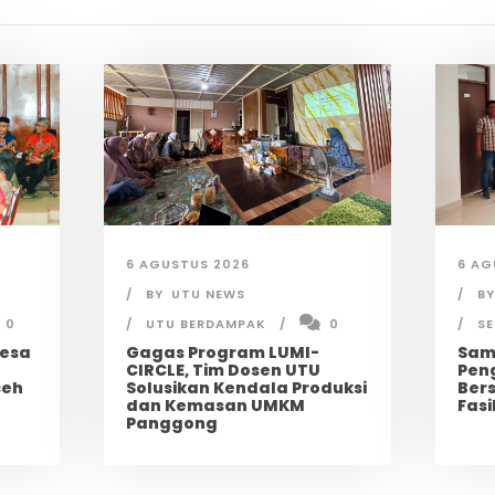
6 AGUSTUS 2026
6 AG
BY
UTU NEWS
BY
0
UTU BERDAMPAK
0
S
desa
Gagas Program LUMI-
Sam
CIRCLE, Tim Dosen UTU
Pen
ceh
Solusikan Kendala Produksi
Ber
dan Kemasan UMKM
Fasi
Panggong