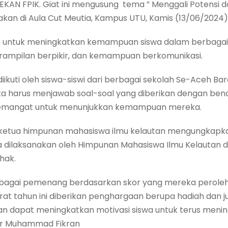
AN FPIK. Giat ini mengusung tema ” Menggali Potensi dan
rakan di Aula Cut Meutia, Kampus UTU, Kamis (13/06/2024)
n untuk meningkatkan kemampuan siswa dalam berbagai 
ampilan berpikir, dan kemampuan berkomunikasi.
iikuti oleh siswa-siswi dari berbagai sekolah Se-Aceh Ba
 harus menjawab soal-soal yang diberikan dengan bena
rsemangat untuk menunjukkan kemampuan mereka.
ketua himpunan mahasiswa ilmu kelautan mengungkapka
dilaksanakan oleh Himpunan Mahasiswa Ilmu Kelautan
hak.
sebagai pemenang berdasarkan skor yang mereka perol
at tahun ini diberikan penghargaan berupa hadiah dan ju
an dapat meningkatkan motivasi siswa untuk terus meni
r Muhammad Fikran