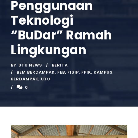
Penggunaan
Teknologi
“BuDar” Ramah
Lingkungan
BY
UTU NEWS
BERITA
BEM BERDAMPAK
,
FEB
,
FISIP
,
FPIK
,
KAMPUS
BERDAMPAK
,
UTU
0