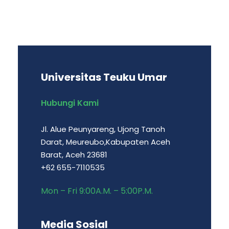
Universitas Teuku Umar
Hubungi Kami
Jl. Alue Peunyareng, Ujong Tanoh
Darat, Meureubo,Kabupaten Aceh
Barat, Aceh 23681
+62 655-7110535
Mon – Fri 9:00A.M. – 5:00P.M.
Media Sosial