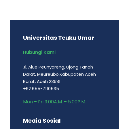
Universitas Teuku Umar
Hubungi Kami
Jl. Alue Peunyareng, Ujong Tanoh
Darat, Meureubo,Kabupaten Aceh
Barat, Aceh 23681
+62 655-7110535
Mon – Fri 9:00A.M. – 5:00P.M.
Media Sosial